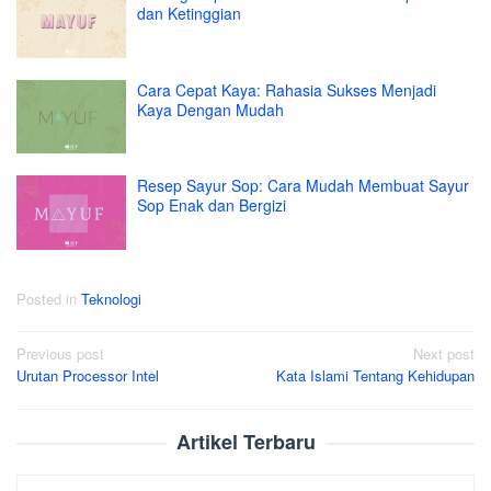
dan Ketinggian
Cara Cepat Kaya: Rahasia Sukses Menjadi
Kaya Dengan Mudah
Resep Sayur Sop: Cara Mudah Membuat Sayur
Sop Enak dan Bergizi
Posted in
Teknologi
Post
Previous post
Next post
Urutan Processor Intel
Kata Islami Tentang Kehidupan
navigation
Artikel Terbaru