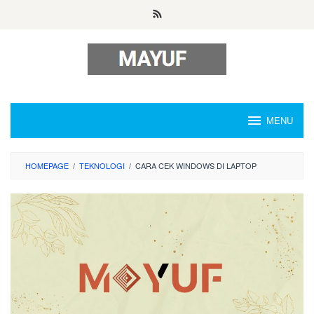
Skip
to
content
MENU
HOMEPAGE
/
TEKNOLOGI
/
CARA CEK WINDOWS DI LAPTOP