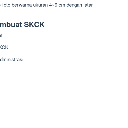
foto berwarna ukuran 4×6 cm dengan latar
embuat SKCK
at
SKCK
dministrasi