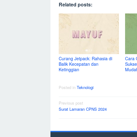
Related posts:
Curang Jetpack: Rahasia di
Cara 
Balik Kecepatan dan
Sukse
Ketinggian
Muda
Posted in
Teknologi
Post
Previous post
Surat Lamaran CPNS 2024
navigation