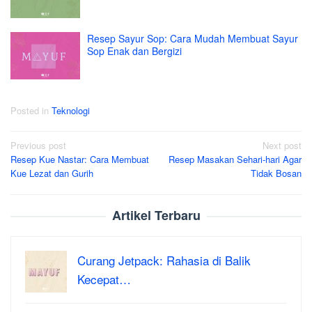
Resep Sayur Sop: Cara Mudah Membuat Sayur
Sop Enak dan Bergizi
Posted in
Teknologi
Post
Previous post
Next post
Resep Kue Nastar: Cara Membuat
Resep Masakan Sehari-hari Agar
navigation
Kue Lezat dan Gurih
Tidak Bosan
Artikel Terbaru
Curang Jetpack: Rahasia di Balik
Kecepat…