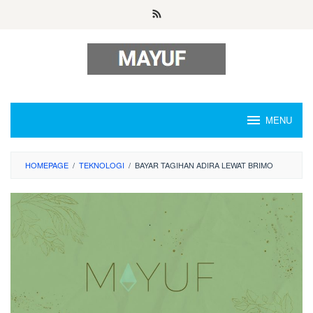
Skip
to
content
MENU
HOMEPAGE
/
TEKNOLOGI
/
BAYAR TAGIHAN ADIRA LEWAT BRIMO