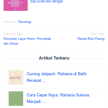
Sop Enak dan Bergizi
Posted in
Teknologi
Post
Previous post
Next post
Komputer Layar Hitam: Penyebab
Resep Bolu Pisang
navigation
dan Solusi
Artikel Terbaru
Curang Jetpack: Rahasia di Balik
Kecepat…
Cara Cepat Kaya: Rahasia Sukses
Menjadi …