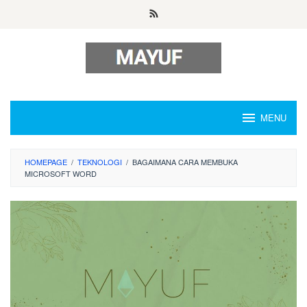
Skip
to
content
MENU
HOMEPAGE
/
TEKNOLOGI
/
BAGAIMANA CARA MEMBUKA
MICROSOFT WORD