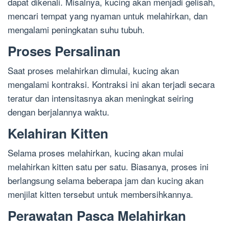
dapat dikenali. Misalnya, kucing akan menjadi gelisah,
mencari tempat yang nyaman untuk melahirkan, dan
mengalami peningkatan suhu tubuh.
Proses Persalinan
Saat proses melahirkan dimulai, kucing akan
mengalami kontraksi. Kontraksi ini akan terjadi secara
teratur dan intensitasnya akan meningkat seiring
dengan berjalannya waktu.
Kelahiran Kitten
Selama proses melahirkan, kucing akan mulai
melahirkan kitten satu per satu. Biasanya, proses ini
berlangsung selama beberapa jam dan kucing akan
menjilat kitten tersebut untuk membersihkannya.
Perawatan Pasca Melahirkan