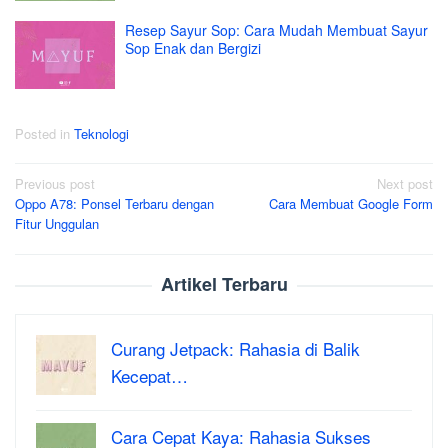
Resep Sayur Sop: Cara Mudah Membuat Sayur
Sop Enak dan Bergizi
Posted in
Teknologi
Post
Previous post
Next post
Oppo A78: Ponsel Terbaru dengan
Cara Membuat Google Form
navigation
Fitur Unggulan
Artikel Terbaru
Curang Jetpack: Rahasia di Balik
Kecepat…
Cara Cepat Kaya: Rahasia Sukses