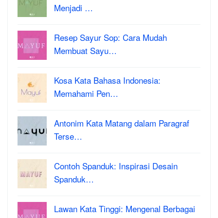
Menjadi …
Resep Sayur Sop: Cara Mudah
Membuat Sayu…
Kosa Kata Bahasa Indonesia:
Memahami Pen…
Antonim Kata Matang dalam Paragraf
Terse…
Contoh Spanduk: Inspirasi Desain
Spanduk…
Lawan Kata Tinggi: Mengenal Berbagai