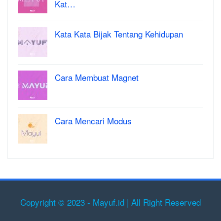
Kat…
Kata Kata Bijak Tentang Kehidupan
Cara Membuat Magnet
Cara Mencari Modus
Copyright © 2023 - Mayuf.id | All Right Reserved