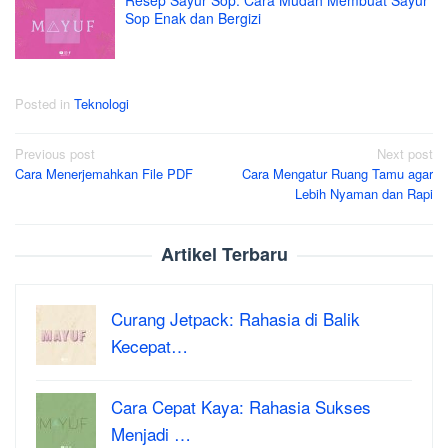
Resep Sayur Sop: Cara Mudah Membuat Sayur
Sop Enak dan Bergizi
Posted in
Teknologi
Post
Previous post
Next post
Cara Menerjemahkan File PDF
Cara Mengatur Ruang Tamu agar
navigation
Lebih Nyaman dan Rapi
Artikel Terbaru
Curang Jetpack: Rahasia di Balik
Kecepat…
Cara Cepat Kaya: Rahasia Sukses
Menjadi …