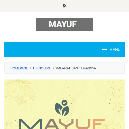
Skip
to
content
MENU
HOMEPAGE
/
TEKNOLOGI
/
MALAIKAT DAN TUGASNYA