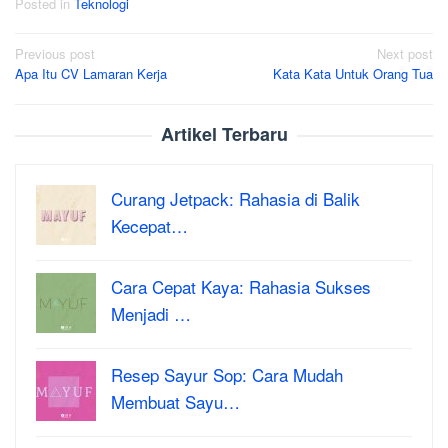
Posted in
Teknologi
Post
Previous post
Next post
Apa Itu CV Lamaran Kerja
Kata Kata Untuk Orang Tua
navigation
Artikel Terbaru
Curang Jetpack: Rahasia di Balik
Kecepat…
Cara Cepat Kaya: Rahasia Sukses
Menjadi …
Resep Sayur Sop: Cara Mudah
Membuat Sayu…