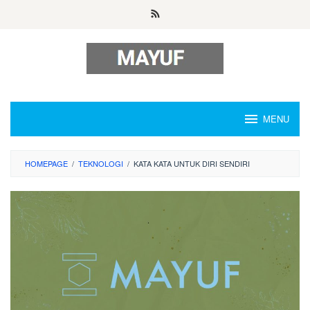
Skip
to
content
MENU
HOMEPAGE
/
TEKNOLOGI
/
KATA KATA UNTUK DIRI SENDIRI