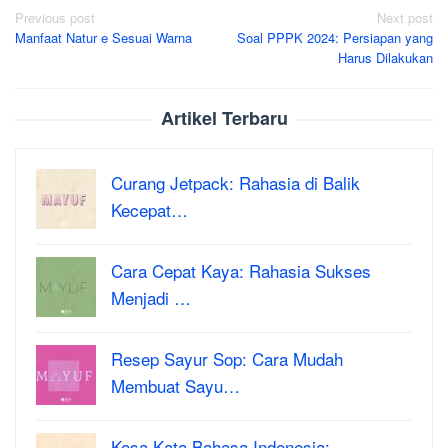
Post
Previous post
Next post
Manfaat Natur e Sesuai Warna
Soal PPPK 2024: Persiapan yang
navigation
Harus Dilakukan
Artikel Terbaru
Curang Jetpack: Rahasia di Balik
Kecepat…
Cara Cepat Kaya: Rahasia Sukses
Menjadi …
Resep Sayur Sop: Cara Mudah
Membuat Sayu…
Kosa Kata Bahasa Indonesia: