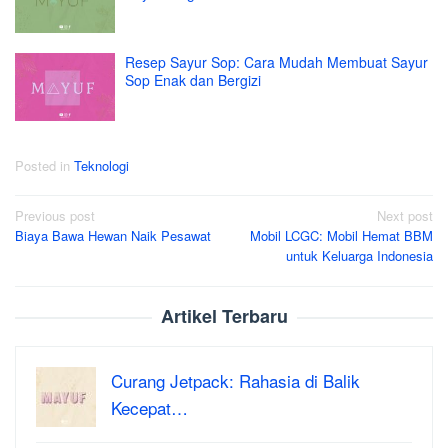
Resep Sayur Sop: Cara Mudah Membuat Sayur
Sop Enak dan Bergizi
Posted in
Teknologi
Post
Previous post
Next post
Biaya Bawa Hewan Naik Pesawat
Mobil LCGC: Mobil Hemat BBM
navigation
untuk Keluarga Indonesia
Artikel Terbaru
Curang Jetpack: Rahasia di Balik
Kecepat…