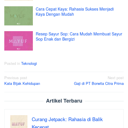
Cara Cepat Kaya: Rahasia Sukses Menjadi
Kaya Dengan Mudah
Resep Sayur Sop: Cara Mudah Membuat Sayur
Sop Enak dan Bergizi
Posted in
Teknologi
Post
Previous post
Next post
Kata Bijak Kehidupan
Gaji di PT Borwita Citra Prima
navigation
Artikel Terbaru
Curang Jetpack: Rahasia di Balik
Kecepat…