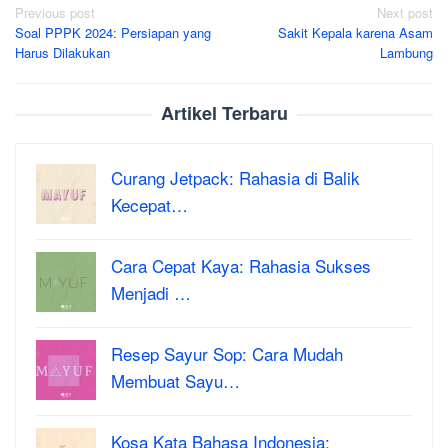
Post
Previous post
Next post
Soal PPPK 2024: Persiapan yang
Sakit Kepala karena Asam
navigation
Harus Dilakukan
Lambung
Artikel Terbaru
Curang Jetpack: Rahasia di Balik
Kecepat…
Cara Cepat Kaya: Rahasia Sukses
Menjadi …
Resep Sayur Sop: Cara Mudah
Membuat Sayu…
Kosa Kata Bahasa Indonesia: