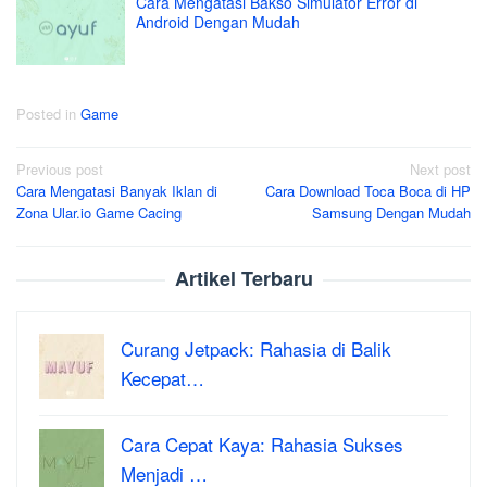
Cara Mengatasi Bakso Simulator Error di
Android Dengan Mudah
Posted in
Game
Post
Previous post
Next post
Cara Mengatasi Banyak Iklan di
Cara Download Toca Boca di HP
navigation
Zona Ular.io Game Cacing
Samsung Dengan Mudah
Artikel Terbaru
Curang Jetpack: Rahasia di Balik
Kecepat…
Cara Cepat Kaya: Rahasia Sukses
Menjadi …