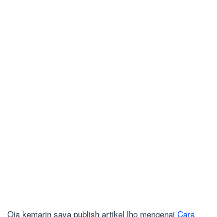
Oia kemarin saya publish artikel lho mengenai
Cara