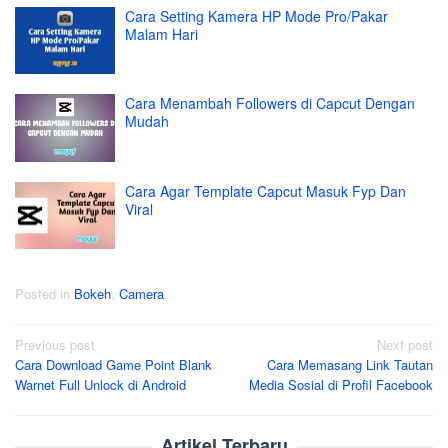
Cara Setting Kamera HP Mode Pro/Pakar
Malam Hari
Cara Menambah Followers di Capcut Dengan
Mudah
Cara Agar Template Capcut Masuk Fyp Dan
Viral
Posted in
Bokeh
,
Camera
Post
Previous post
Next post
Cara Download Game Point Blank
Cara Memasang Link Tautan
navigation
Warnet Full Unlock di Android
Media Sosial di Profil Facebook
Artikel Terbaru