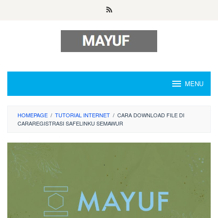
Skip
to
content
MENU
HOMEPAGE
/
TUTORIAL INTERNET
/
CARA DOWNLOAD FILE DI
CARAREGISTRASI SAFELINKU SEMAWUR