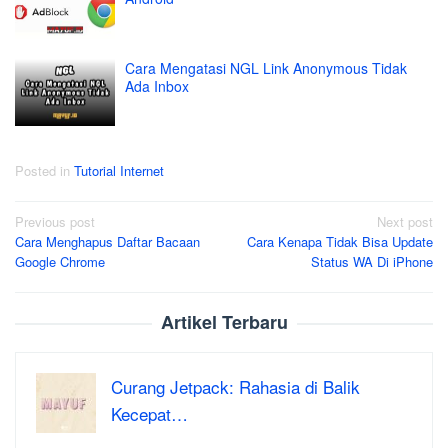
Cara Mengatasi NGL Link Anonymous Tidak
Ada Inbox
Posted in
Tutorial Internet
Post
Previous post
Next post
Cara Menghapus Daftar Bacaan
Cara Kenapa Tidak Bisa Update
navigation
Google Chrome
Status WA Di iPhone
Artikel Terbaru
Curang Jetpack: Rahasia di Balik
Kecepat…