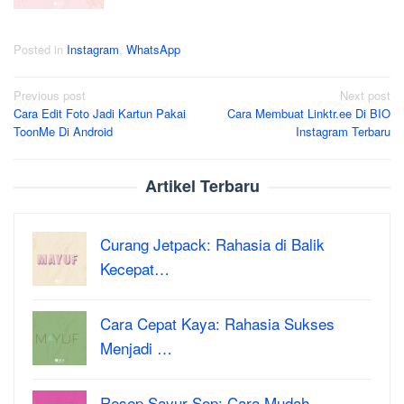
Posted in
Instagram
,
WhatsApp
Post
Previous post
Next post
Cara Edit Foto Jadi Kartun Pakai
Cara Membuat Linktr.ee Di BIO
navigation
ToonMe Di Android
Instagram Terbaru
Artikel Terbaru
Curang Jetpack: Rahasia di Balik
Kecepat…
Cara Cepat Kaya: Rahasia Sukses
Menjadi …
Resep Sayur Sop: Cara Mudah